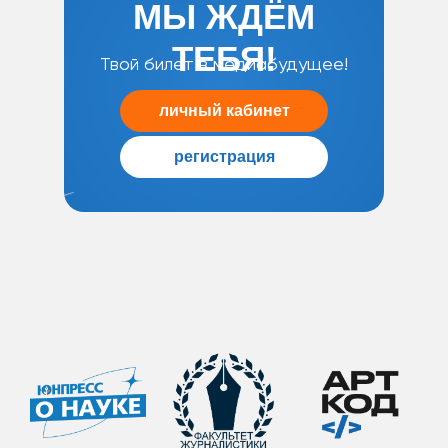
МЫ ЖДЁМ
ТЕБЯ!
Твой билет в медиабудущее!
личный кабинет
регистрация