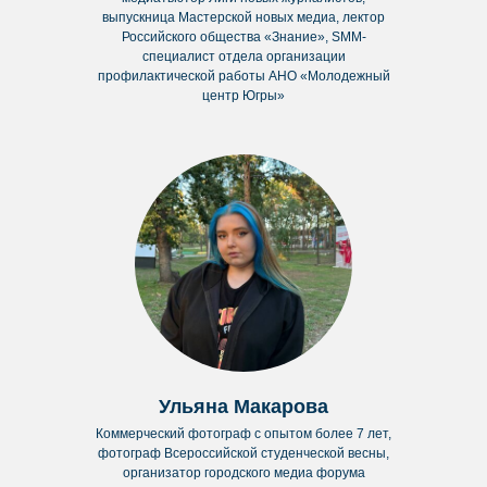
Личный кабинет
выпускница Мастерской новых медиа, лектор
Российского общества «Знание», SMM-
Регистрация
Войти
специалист отдела организации
профилактической работы АНО «Молодежный
центр Югры»
Офис
Москва, Кривоколенный
переулок, 5с4, каб. 124
по предварительной записи
Ульяна Макарова
Политика обработки персональных данных
Коммерческий фотограф с опытом более 7 лет,
Пользовательское соглашение
фотограф Всероссийской студенческой весны,
Согласие на обработку персональных данных
организатор городского медиа форума