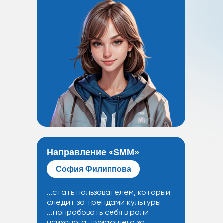
Направление «SMM»‬
София Филиппова
...стать пользователем, который
следит за трендами культуры
...попробовать себя в роли
психолога, думающего за