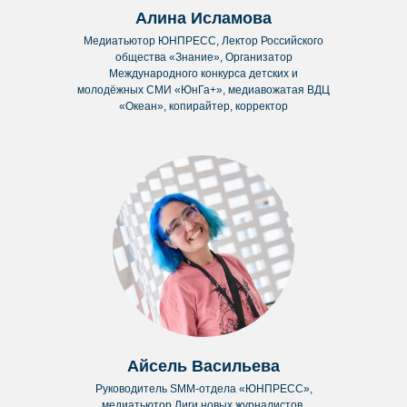
Алина Исламова
Телеграм-бот
Медиатьютор ЮНПРЕСС, Лектор Российского
ynpress@ynpress.com
общества «Знание», Организатор
Международного конкурса детских и
молодёжных СМИ «ЮнГа+», медиавожатая ВДЦ
Рассылка новостей
«Океан», копирайтер, корректор
Подписаться
О нас
Проекты
Мероприятия
Получить пресс-карту
База знаний
Команда
Партнёры
Айсель Васильева
Документы
Руководитель SMM-отдела «ЮНПРЕСС»,
медиатьютор Лиги новых журналистов,